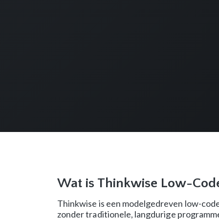
Wat is Thinkwise Low-Cod
Thinkwise is een modelgedreven low-code 
zonder traditionele, langdurige programmee