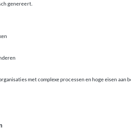
sch genereert.
ken
inderen
 organisaties met complexe processen en hoge eisen aan 
n