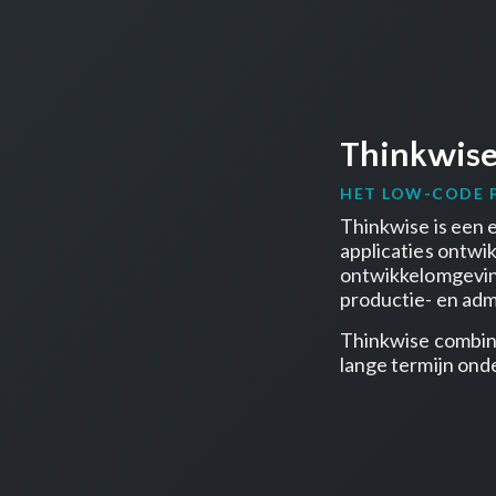
Thinkwis
HET LOW-CODE P
Thinkwise
is een 
applicaties ontw
ontwikkelomgeving
productie- en admi
Thinkwise combine
lange termijn on