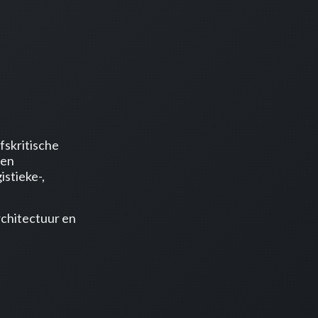
fskritische
ven
istieke-,
rchitectuur en