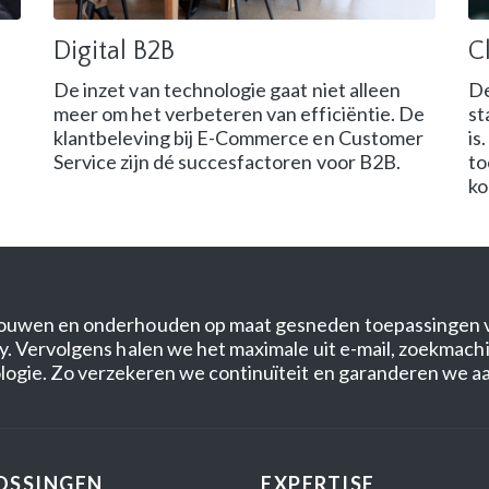
Digital B2B
C
De inzet van technologie gaat niet alleen
De
meer om het verbeteren van efficiëntie. De
st
klantbeleving bij E-Commerce en Customer
is
Service zijn dé succesfactoren voor B2B.
to
ko
uwen en onderhouden op maat gesneden toepassingen voo
. Vervolgens halen we het maximale uit e-mail, zoekmachi
gie. Zo verzekeren we continuïteit en garanderen we aans
OSSINGEN
EXPERTISE